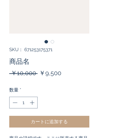
SKU： 671253175371
商品名
通
セ
 ￥10,000 
￥9,500
常
ー
数量
*
価
ル
格
価
格
カートに追加する