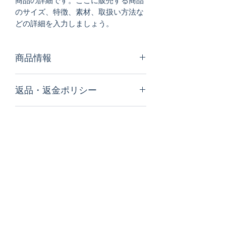
商品の詳細です。ここに販売する商品
のサイズ、特徴、素材、取扱い方法な
どの詳細を入力しましょう。
商品情報
商品の詳細について記入する欄です。
返品・返金ポリシー
ここに販売する商品のサイズ、特徴、
素材、取扱い方法などの詳細を入力し
商品の返品・返金について記入する欄
ましょう。また、商品のセールスポイ
配送情報
です。購入後、どのように返品または
ントを入力して、購入者の興味を引き
返金できるかを詳しく示しましょう。
つけましょう。
商品の配送について記入する欄です。
手続きを明確に示すことでショップと
ここに商品の配送方法や梱包、配送料
購入者の信頼関係を築くことができま
などについて入力しましょう。不着が
す。
起こった際などの手続きに関しても詳
しく示すことで、ショップの信頼度を
高めることができます。
購読登録フォーム