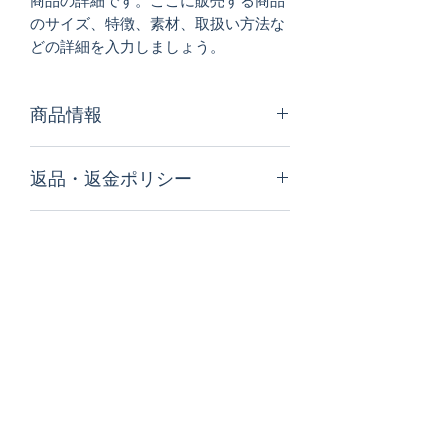
商品の詳細です。ここに販売する商品
のサイズ、特徴、素材、取扱い方法な
どの詳細を入力しましょう。
商品情報
商品の詳細について記入する欄です。
返品・返金ポリシー
ここに販売する商品のサイズ、特徴、
素材、取扱い方法などの詳細を入力し
商品の返品・返金について記入する欄
ましょう。また、商品のセールスポイ
配送情報
です。購入後、どのように返品または
ントを入力して、購入者の興味を引き
返金できるかを詳しく示しましょう。
つけましょう。
商品の配送について記入する欄です。
手続きを明確に示すことでショップと
ここに商品の配送方法や梱包、配送料
購入者の信頼関係を築くことができま
などについて入力しましょう。不着が
す。
起こった際などの手続きに関しても詳
しく示すことで、ショップの信頼度を
高めることができます。
購読登録フォーム