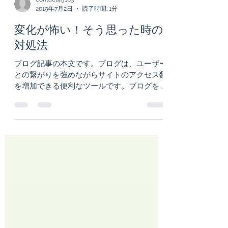
contact45163
2019年7月2日
読了時間: 1分
変化が怖い！そう思った時の
対処法
ブログ記事の本文です。ブログは、ユーザー
との繋がりを強めながらサイトのアクセス数
を増加できる便利なツールです。ブログを書
くことで、あなたのビジネスを育て、あなた
の活躍している分野で影響力を高めることが
できます。「管理」をクリックしてダッシュ
ボードを開き、ブログ記事を編集して...