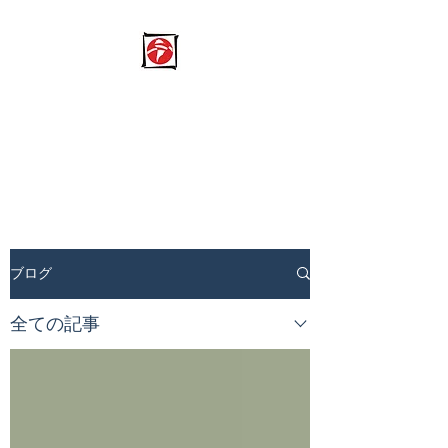
NPO Fundacion Mano A
Mano
​日本と南米の架け橋になる
ブログ
全ての記事